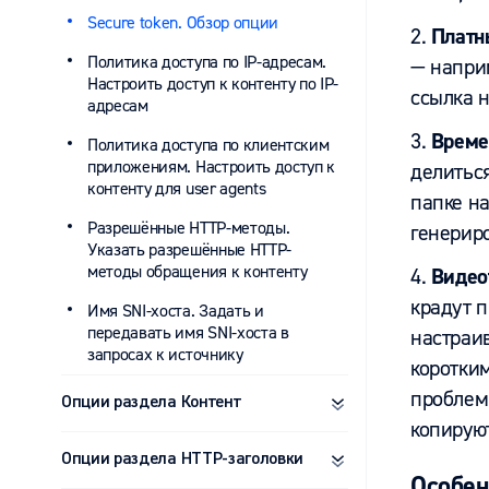
Secure token. Обзор опции
2.
Платн
Политика доступа по IP-адресам.
— наприм
Настроить доступ к контенту по IP-
ссылка н
адресам
3.
Времен
Политика доступа по клиентским
приложениям. Настроить доступ к
делитьс
контенту для user agents
папке на
Разрешённые HTTP-методы.
генерир
Указать разрешённые HTTP-
методы обращения к контенту
4.
Видео
крадут 
Имя SNI-хоста. Задать и
передавать имя SNI-хоста в
настраи
запросах к источнику
коротким
проблем 
Опции раздела Контент
копируют
Опции раздела HTTP-заголовки
Особен