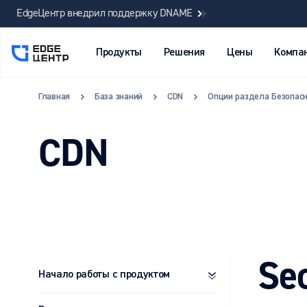
EdgeЦентр внедрил поддержку DNAME
Продукты
Решения
Цены
Компа
Главная
База знаний
CDN
Опции раздела Безопасн
CDN
Se
Начало работы c продуктом