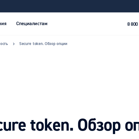
ния
Специалистам
8 800
ость
Secure token. Обзор опции
cure token. Обзор о