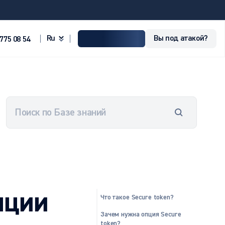
Вы под атакой?
ru
 775 08 54
пции
Что такое Secure token?
Зачем нужна опция Secure
token?