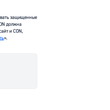
ровать защищенные
CDN должна
сайт и CDN,
ть
».