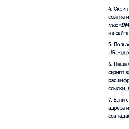
4. Скри
ссылка 
md5=
DM
на сайте
5. Поль
URL-адр
6. Наша 
скрипт 
расшиф
ссылки, 
7. Если 
адреса и
совпада