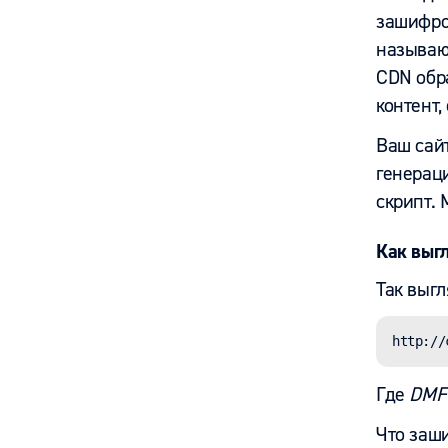
зашифров
называют
CDN обра
контент,
Ваш сайт
генерац
скрипт.
Как выг
Так выгл
http://
Где
DMF
Что заш