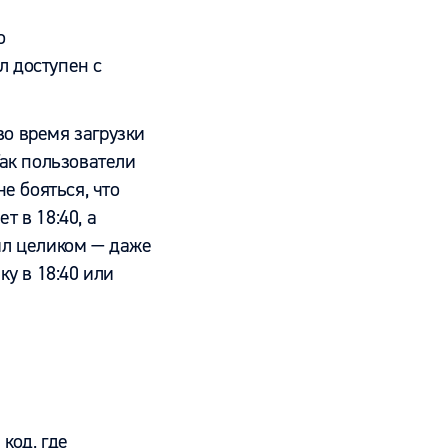
о
л доступен с
во время загрузки
Так пользователи
е бояться, что
т в 18:40, а
айл целиком — даже
ку в 18:40 или
код, где