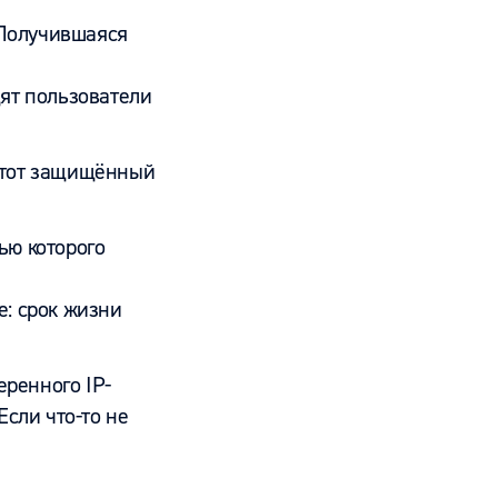
 Получившаяся
дят пользователи
 этот защищённый
ью которого
е: срок жизни
еренного IP-
Если что-то не