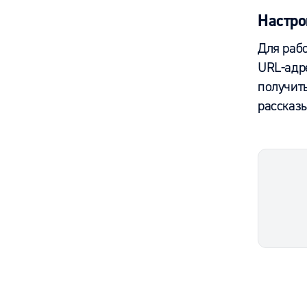
Настро
Для раб
URL-адр
получить
рассказы