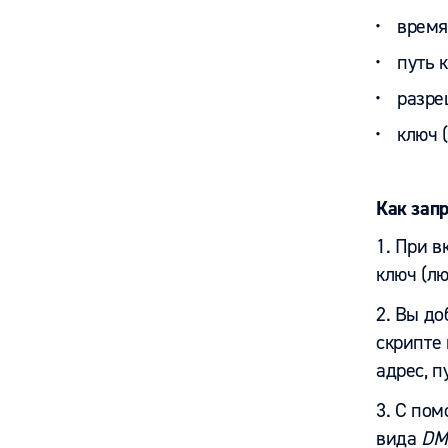
время
путь 
разре
ключ 
Как зап
1. При в
ключ (л
2. Вы до
скрипте
адрес, п
3. С по
вида
DM