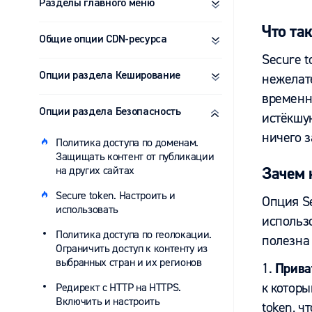
Разделы главного меню
Что та
Общие опции CDN-ресурса
Secure 
Опции раздела Кеширование
нежелате
временны
Опции раздела Безопасность
истёкшую
ничего з
Политика доступа по доменам.
Защищать контент от публикации
Зачем 
на других сайтах
Secure token. Настроить и
Опция Se
использовать
использ
Политика доступа по геолокации.
полезна 
Ограничить доступ к контенту из
выбранных стран и их регионов
1.
Прива
к которы
Редирект с HTTP на HTTPS.
Включить и настроить
token, ч