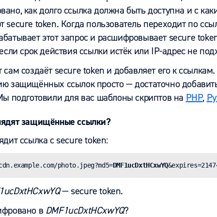
ано, как долго ссылка должна быть доступна и с каких
 secure token. Когда пользователь переходит по ссыл
батывает этот запрос и расшифровывает secure token
 если срок действия ссылки истёк или IP-адрес не под
 сам создаёт secure token и добавляет его к ссылкам.
ию защищённых ссылок просто — достаточно добавит
 Мы подготовили для вас шаблоны скриптов на
PHP
,
Py
лядят защищённые ссылки?
ядит ссылка с secure token:
cdn.example.com/photo.jpeg?md5=
DMF1ucDxtHCxwYQ
&expires=2147
1ucDxtHCxwYQ
— secure token.
ифровано в
DMF1ucDxtHCxwYQ
?