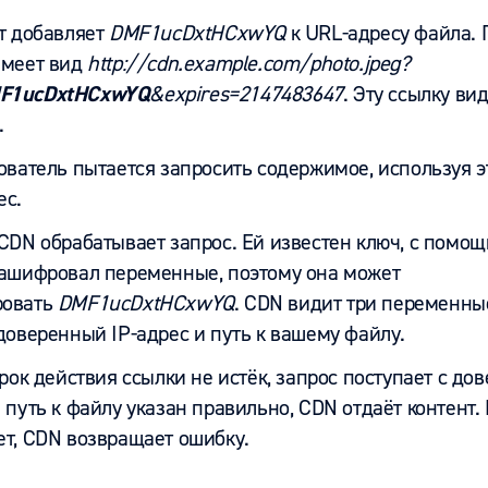
пт добавляет
DMF1ucDxtHCxwYQ
к URL-адресу файла.
имеет вид
http://cdn.example.com/photo.jpeg?
F1ucDxtHCxwYQ
&expires=2147483647
. Эту ссылку ви
.
зователь пытается запросить содержимое, используя
ес.
CDN обрабатывает запрос. Ей известен ключ, с помощ
зашифровал переменные, поэтому она может
ровать
DMF1ucDxtHCxwYQ
. CDN видит три переменны
доверенный IP-адрес и путь к вашему файлу.
срок действия ссылки не истёк, запрос поступает с дов
 путь к файлу указан правильно, CDN отдаёт контент. 
ет, CDN возвращает ошибку.