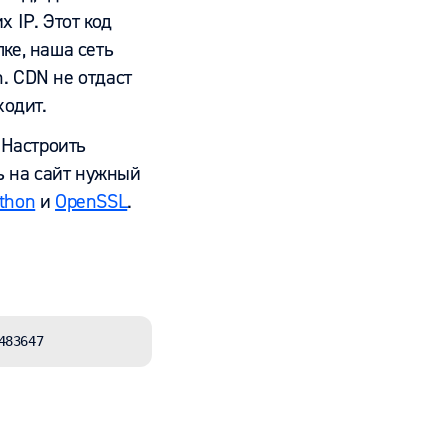
 IP. Этот код
ке, наша сеть
. CDN не отдаст
ходит.
 Настроить
ь на сайт нужный
thon
и
OpenSSL
.
483647