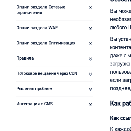
Опции раздела Сетевые
Вы может
ограничения
необязат
любого I
Опции раздела WAF
Вы устан
Опции раздела Оптимизация
контента
даже с 
Правила
загрузка
пользова
Потоковое вещание через CDN
если заг
позднее,
Решение проблем
Как ра
Интеграция с CMS
Как
ссы
К каждо