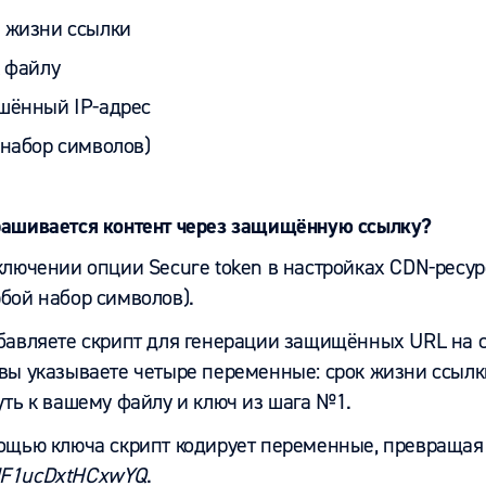
 жизни ссылки
к файлу
шённый IP-адрес
(набор символов)
рашивается контент через защищённую ссылку?
ключении опции Secure token в настройках CDN-ресур
юбой набор символов).
бавляете скрипт для генерации защищённых URL на с
 вы указываете четыре переменные: срок жизни ссылк
уть к вашему файлу и ключ из шага №1.
мощью ключа скрипт кодирует переменные, превращая 
F1ucDxtHCxwYQ
.