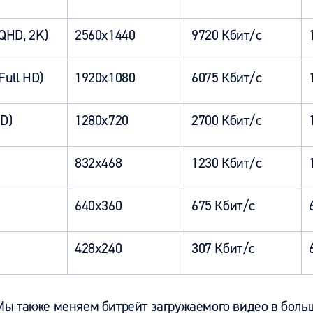
QHD, 2K)
2560x1440
9720 Кбит/с
Full HD)
1920x1080
6075 Кбит/с
D)
1280x720
2700 Кбит/с
832x468
1230 Кбит/с
640x360
675 Кбит/с
428x240
307 Кбит/с
ы также меняем битрейт загружаемого видео в бол