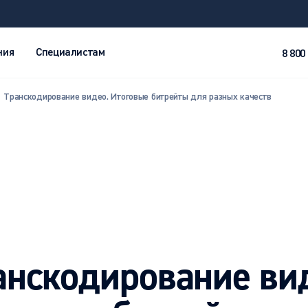
ния
Специалистам
8 800
Транскодирование видео. Итоговые битрейты для разных качеств
анскодирование ви