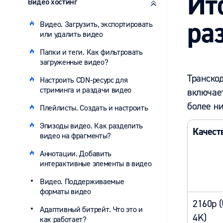
Ит
Видео хостинг
ра
Видео. Загрузить, экспортировать
или удалить видео
Папки и теги. Как фильтровать
загруженные видео?
Транско
Настроить CDN-ресурс для
стриминга и раздачи видео
включает
более н
Плейлисты. Создать и настроить
Эпизоды видео. Как разделить
Качест
видео на фрагменты?
Аннотации. Добавить
интерактивные элементы в видео
Видео. Поддерживаемые
форматы видео
2160p (
Адаптивный битрейт. Что это и
4K)
как работает?