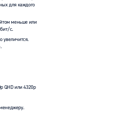
ьных для каждого
рейтом меньше или
бит/с.
о увеличится.
е.
0p QHD или 4320p
менеджеру.