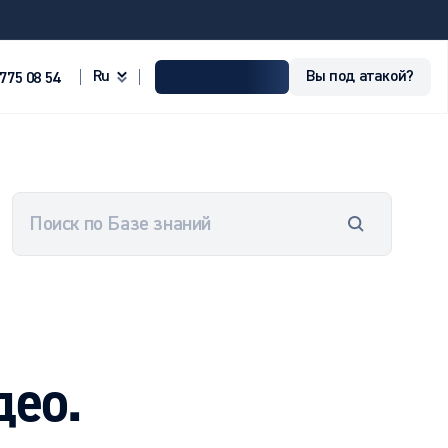
Вы под атакой?
ru
 775 08 54
део.