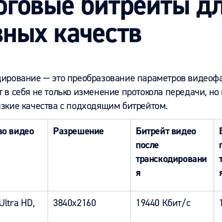
оговые битрейты д
зных качеств
дирование — это преобразование параметров видеоф
 в себя не только изменение протокола передачи, но
изкие качества с подходящим битрейтом.
во видео
Разрешение
Битрейт видео
после
транскодировани
я
Ultra HD,
3840x2160
19440 Кбит/с