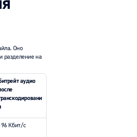
ля
айла. Оно
 и разделение на
Битрейт аудио
после
транскодировани
я
196 Кбит/с