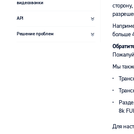
видеозвонки
сторону,
разреше
API
Например
больше 4
Решение проблем
Обратит
Пожалуй
Мы такж
Транс
Транс
Разде
8k F
Для нас